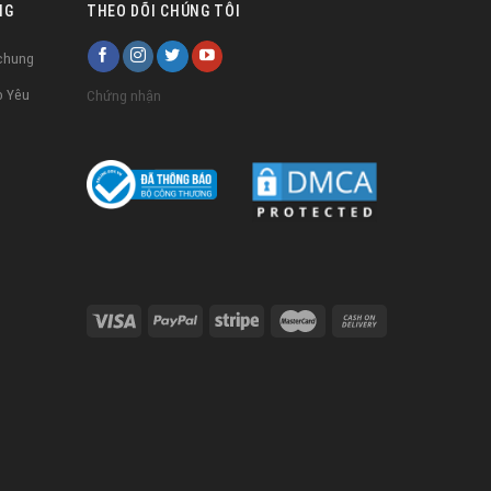
NG
THEO DÕI CHÚNG TÔI
 chung
o Yêu
Chứng nhận