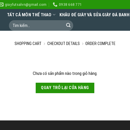
giayfutsalvn@gmail.com
0938 668 771
TẤT CẢ MÔN THỂ THAO
KHÂU ĐẾ GIÀY VÀ SỬA GIÀY ĐÁ BANH
SHOPPING CART
CHECKOUT DETAILS
ORDER COMPLETE
Chưa có sản phẩm nào trong giỏ hàng.
QUAY TRỞ LẠI CỬA HÀNG