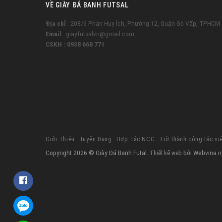
VỀ GIÀY ĐÁ BANH FUTSAL
Địa chỉ
: 208/6 Phan Huy Ích, Phường 12, Quận Gò Vấp, TPHCM
Email
: giayfutsalvn@gmail.com
CSKH : 0938 668 771
Giới Thiệu
Tuyển Dụng
Hợp Tác NCC
Trờ thành cộng tác vi
Copyright 2026 © Giày Đá Banh Futal.
bởi Webvina.n
Thiết kế web