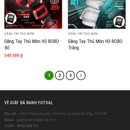
GĂNG TAY THỦ MÔN
GĂNG TAY THỦ MÔN
Găng Tay Thủ Môn H3 ROBO
Găng Tay Thủ Môn H3 ROBO
Đỏ
Trắng
540.000
₫
1
2
3
VỀ GIÀY ĐÁ BANH FUTSAL
Địa chỉ
: 208/6 Phan Huy Ích, Phường 12, Quận Gò Vấp, TPHCM
Email
: giayfutsalvn@gmail.com
CSKH : 0938 668 771