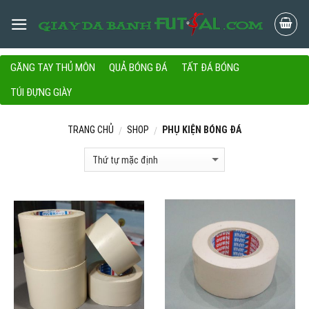
Skip
to
content
GĂNG TAY THỦ MÔN
QUẢ BÓNG ĐÁ
TẤT ĐÁ BÓNG
TÚI ĐỰNG GIÀY
TRANG CHỦ
SHOP
PHỤ KIỆN BÓNG ĐÁ
/
/