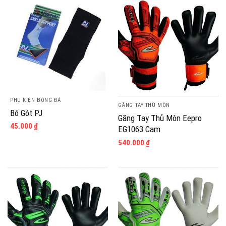
PHỤ KIỆN BÓNG ĐÁ
GĂNG TAY THỦ MÔN
Bó Gót PJ
Găng Tay Thủ Môn Eepro
45.000
₫
EG1063 Cam
540.000
₫