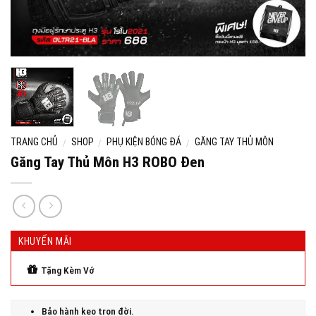
TRANG CHỦ
SHOP
PHỤ KIỆN BÓNG ĐÁ
GĂNG TAY THỦ MÔN
/
/
/
Găng Tay Thủ Môn H3 ROBO Đen
KHUYẾN MÃI
Tặng Kèm Vớ
Bảo hành keo trọn đời.