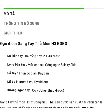
MÔ TẢ
THÔNG TIN BỔ SUNG
GIỚI THIỆU
Đặc điểm Găng Tay Thủ Môn H3 ROBO
Mu bàn tay :
Da tổng hợp PU, Air Mesh
Lòng bàn tay :
Mút cao su, Công nghệ Sticky Skin
Cổ tay :
Thun co giãn, Dây dán
Mặt cắt ngón tay :
Hybrid cut
Xương ngón tay :
Có xương (tháo được)
Găng tay thủ môn
H3 thương hiệu Thái Lan được sản xuất tại Pakistan là
phụ kiện cực chất dành cho những người gác đền với nhiều ưu điểm: