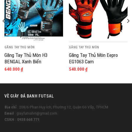
GĂNG TAY THỦ MÔN
GĂNG TAY THỦ MÔN
Găng Tay Thủ Môn H3
Găng Tay Thủ Môn Eepro
BENGAL Xanh Biển
EG1063 Cam
640.000
₫
540.000
₫
VỀ GIÀY ĐÁ BANH FUTSAL
Địa chỉ
: 208/6 Phan Huy Ích, Phường 12, Quận Gò Vấp, TPHCM
Email
: giayfutsalvn@gmail.com
CSKH : 0938 668 771