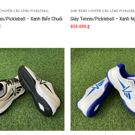
 CHUYỀN-CẦU LÔNG-PICKLEBALL
GIÀY BÓNG CHUYỀN-CẦU LÔNG-PICKLEBA
is/Pickleball – Xanh Biển Chuối
Giày Tennis/Pickleball – Xanh N
₫
850.000
₫