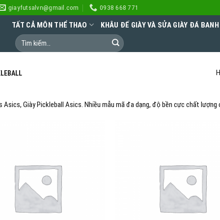
giayfutsalvn@gmail.com
0938 668 771
TẤT CẢ MÔN THỂ THAO
KHÂU ĐẾ GIÀY VÀ SỬA GIÀY ĐÁ BANH
H
KLEBALL
 Asics, Giày Pickleball Asics. Nhiều mẫu mã đa dạng, độ bền cực chất lượng 