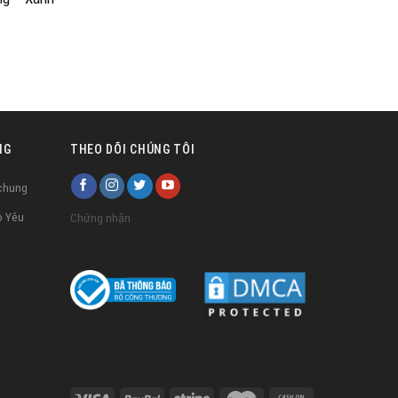
NG
THEO DÕI CHÚNG TÔI
 chung
o Yêu
Chứng nhận