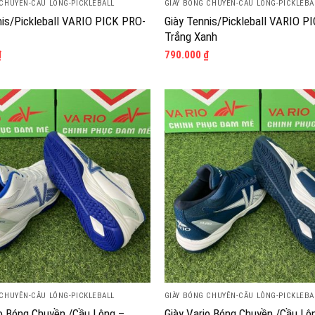
 CHUYỀN-CẦU LÔNG-PICKLEBALL
GIÀY BÓNG CHUYỀN-CẦU LÔNG-PICKLEBA
nis/Pickleball VARIO PICK PRO-
Giày Tennis/Pickleball VARIO P
Trắng Xanh
₫
790.000
₫
 CHUYỀN-CẦU LÔNG-PICKLEBALL
GIÀY BÓNG CHUYỀN-CẦU LÔNG-PICKLEBA
io Bóng Chuyền /Cầu Lông –
Giày Vario Bóng Chuyền /Cầu Lô