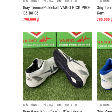
GIÀY BÓNG CHUYỀN-CẦU LÔNG-PICKLEBALL
GIÀY BÓNG
Giày Tennis/Pickleball VARIO PICK PRO-
Giày Ten
Đỏ Đế Đỏ
Kem
790.000
₫
790.000
GIÀY BÓNG CHUYỀN-CẦU LÔNG-PICKLEBALL
GIÀY BÓNG
Giày Vario Bóng Chuyền /Cầu Lông –
Giày Var