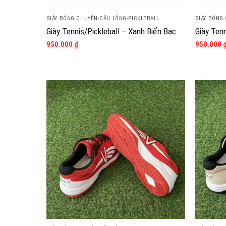
GIÀY BÓNG CHUYỀN-CẦU LÔNG-PICKLEBALL
GIÀY BÓNG
Giày Tennis/Pickleball – Xanh Biển Bạc
Giày Tenn
950.000
₫
950.000