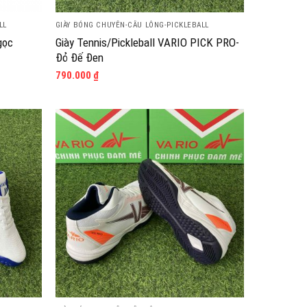
LL
GIÀY BÓNG CHUYỀN-CẦU LÔNG-PICKLEBALL
gọc
Giày Tennis/Pickleball VARIO PICK PRO-
Đỏ Đế Đen
790.000
₫