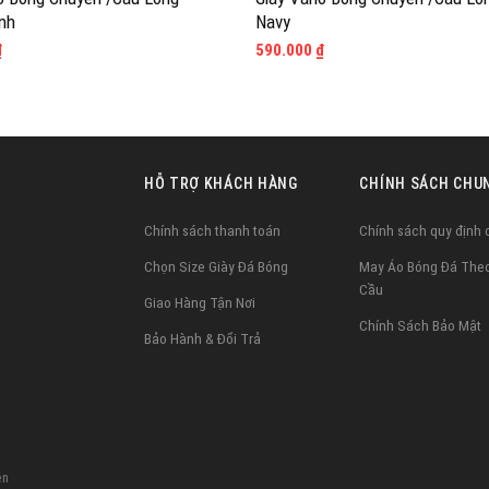
nh
Navy
₫
590.000
₫
HỖ TRỢ KHÁCH HÀNG
CHÍNH SÁCH CHU
Chính sách thanh toán
Chính sách quy định
Chọn Size Giày Đá Bóng
May Áo Bóng Đá The
Cầu
Giao Hàng Tận Nơi
Chính Sách Bảo Mật
Bảo Hành & Đổi Trả
ên