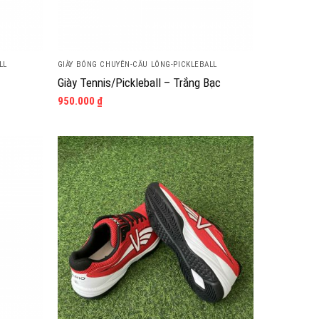
LL
GIÀY BÓNG CHUYỀN-CẦU LÔNG-PICKLEBALL
Giày Tennis/Pickleball – Trắng Bạc
950.000
₫