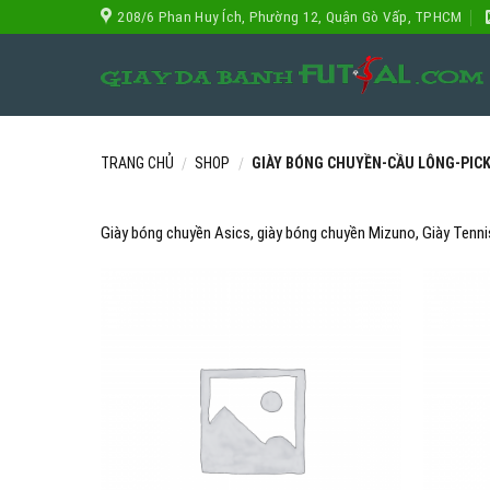
Skip
208/6 Phan Huy Ích, Phường 12, Quận Gò Vấp, TPHCM
to
content
TRANG CHỦ
SHOP
GIÀY BÓNG CHUYỀN-CẦU LÔNG-PIC
/
/
Giày bóng chuyền Asics, giày bóng chuyền Mizuno, Giày Tennis