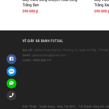
Trắng Đen
Trắng Xa
590.000
₫
590.000
VỀ GIÀY ĐÁ BANH FUTSAL
Địa chỉ
: 208/6 Phan Huy Ích, Phường 12, Quận Gò Vấp, TPHCM
Email
: giayfutsalvn@gmail.com
CSKH : 0938 668 771
Giới Thiệu
Tuyển Dụng
Hợp Tác NCC
Trờ thành cộng tác vi