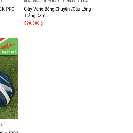
LL
GIÀY BÓNG CHUYỀN-CẦU LÔNG-PICKLEBALL
ICK PRO-
Giày Vario Bóng Chuyền /Cầu Lông –
Trắng Cam
590.000
₫
LL
ng – Xanh