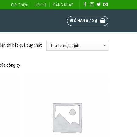
Giới Thiệu
Liên hệ
ĐĂNG NHẬP
GIỎ HÀNG /
0
₫
iển thị kết quả duy nhất
của công ty.