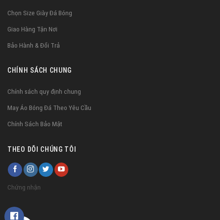
Chọn Size Giày Đá Bóng
Giao Hàng Tận Nơi
Bảo Hành & Đổi Trả
CHÍNH SÁCH CHUNG
Chính sách quy định chung
May Áo Bóng Đá Theo Yêu Cầu
Chính Sách Bảo Mật
THEO DÕI CHÚNG TÔI
Chứng nhận