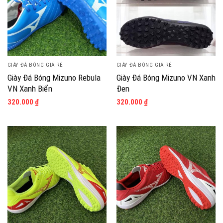
GIÀY ĐÁ BÓNG GIÁ RẺ
GIÀY ĐÁ BÓNG GIÁ RẺ
Giày Đá Bóng Mizuno Rebula
Giày Đá Bóng Mizuno VN Xanh
VN Xanh Biển
Đen
320.000
₫
320.000
₫