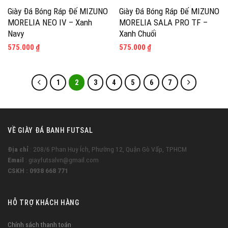
Giày Đá Bóng Ráp Đế MIZUNO
Giày Đá Bóng Ráp Đế MIZUNO
MORELIA NEO IV – Xanh
MORELIA SALA PRO TF –
Navy
Xanh Chuối
575.000
₫
575.000
₫
1
2
3
4
5
6
7
VỀ GIÀY ĐÁ BANH FUTSAL
Địa chỉ
: 208/6 Phan Huy Ích, Phường 12, Quận Gò Vấp, TPHCM
Email
: giayfutsalvn@gmail.com
CSKH : 0938 668 771
HỖ TRỢ KHÁCH HÀNG
Chính sách thanh toán