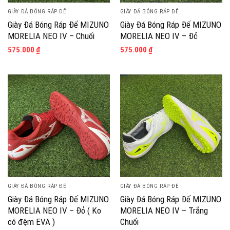
GIÀY ĐÁ BÓNG RÁP ĐẾ
GIÀY ĐÁ BÓNG RÁP ĐẾ
Giày Đá Bóng Ráp Đế MIZUNO
Giày Đá Bóng Ráp Đế MIZUNO
MORELIA NEO IV – Chuối
MORELIA NEO IV – Đỏ
575.000
₫
575.000
₫
GIÀY ĐÁ BÓNG RÁP ĐẾ
GIÀY ĐÁ BÓNG RÁP ĐẾ
Giày Đá Bóng Ráp Đế MIZUNO
Giày Đá Bóng Ráp Đế MIZUNO
MORELIA NEO IV – Đỏ ( Ko
MORELIA NEO IV – Trắng
có đệm EVA )
Chuối