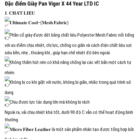
Đặc điểm Giày Pan Vigor X 44 Year LTD IC
𝟏. 𝐂𝐇𝐀̂́𝐓 𝐋𝐈𝐄̣̂𝐔
𝐔𝐥𝐭𝐢𝐦𝐚𝐭𝐞 𝐂𝐨𝐨𝐥–(𝐌𝐞𝐬𝐡 𝐅𝐚𝐛𝐫𝐢𝐜)
Phần cổ giày được dệt bằng chất liệu Polyester Mesh Fabric nổi tiếng
với ưu điểm chịu nhiệt, chị lực, chống co giãn và cách điện chất liệu sợi
siêu bền, nhẹ , thoáng khí , giúp hạn chế nhiệt độ bên ngoài.
Không thấm hút nên có khả năng chống lại các vết bẩn một cách tự
nhiên.
Không bị co khi giặt với nước, không bị giãn, nhão trong quá trình sử
dụng.
Chịu được lực tác dụng lớn mà không bị rách
Ngoài ra, vải chịu nhiệt khá tốt, dưới 90 độ C vẫn có thể hoạt động bình
thường.
𝐌𝐢𝐜𝐫𝐨 𝐅𝐢𝐛𝐞𝐫 𝐋𝐞𝐚𝐭𝐡𝐞𝐫 là một sản phẩm nhân tạo được tổng hợp bởi