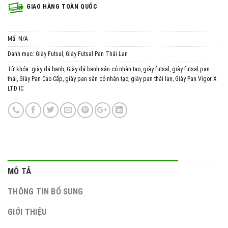
GIAO HÀNG TOÀN QUỐC
Mã:
N/A
Danh mục:
Giày Futsal
,
Giày Futsal Pan Thái Lan
Từ khóa:
giày đá banh
,
Giày đá banh sân cỏ nhân tạo
,
giày futsal
,
giày futsal pan
thái
,
Giày Pan Cao Cấp
,
giày pan sân cỏ nhân tạo
,
giày pan thái lan
,
Giày Pan Vigor X
LTD IC
MÔ TẢ
THÔNG TIN BỔ SUNG
GIỚI THIỆU