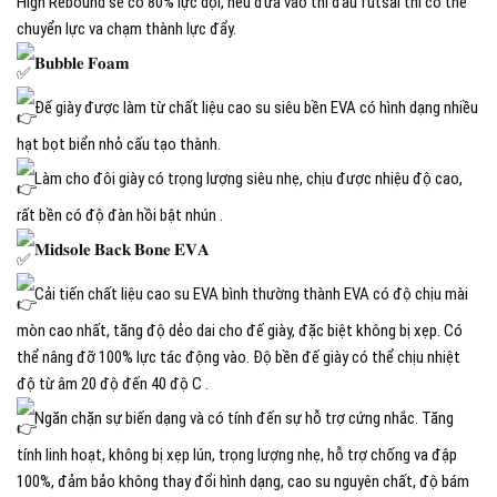
High Rebound sẽ có 80% lực dội, nếu đưa vào thi đấu futsal thì có thể
chuyển lực va chạm thành lực đẩy.
𝐁𝐮𝐛𝐛𝐥𝐞 𝐅𝐨𝐚𝐦
Đế giày được làm từ chất liệu cao su siêu bền EVA có hình dạng nhiều
hạt bọt biển nhỏ cấu tạo thành.
Làm cho đôi giày có trọng lượng siêu nhẹ, chịu được nhiệu độ cao,
rất bền có độ đàn hồi bật nhún .
𝐌𝐢𝐝𝐬𝐨𝐥𝐞 𝐁𝐚𝐜𝐤 𝐁𝐨𝐧𝐞 𝐄𝐕𝐀
Cải tiến chất liệu cao su EVA bình thường thành EVA có độ chịu mài
mòn cao nhất, tăng độ dẻo dai cho đế giày, đặc biệt không bị xẹp. Có
thể nâng đỡ 100% lực tác động vào. Độ bền đế giày có thể chịu nhiệt
độ từ âm 20 độ đến 40 độ C .
Ngăn chặn sự biến dạng và có tính đến sự hỗ trợ cứng nhắc. Tăng
tính linh hoạt, không bị xẹp lún, trọng lượng nhẹ, hỗ trợ chống va đập
100%, đảm bảo không thay đổi hình dạng, cao su nguyên chất, độ bám