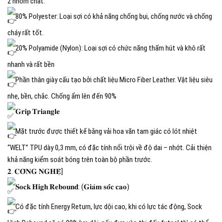
2 nhóm chất:
80% Polyester: Loại sợi có khả năng chống bụi, chống nước và chống
cháy rất tốt.
20% Polyamide (Nylon): Loại sợi có chức năng thấm hút và khô rất
nhanh và rất bền
Phần thân giày cấu tạo bởi chất liệu Micro Fiber Leather. Vật liệu siêu
nhẹ, bền, chắc. Chống ẩm lên đến 90%
𝐆𝐫𝐢𝐩 𝐓𝐫𝐢𝐚𝐧𝐠𝐥𝐞
Mặt trước được thiết kế bằng vải hoa văn tam giác có lót nhiệt
“WELT” TPU dày 0,3 mm, có đặc tính nổi trội về độ dai – nhớt. Cải thiện
khả năng kiểm soát bóng trên toàn bộ phần trước.
𝟐. 𝐂𝐎̂𝐍𝐆 𝐍𝐆𝐇𝐄̣̂]
𝐒𝐨𝐜𝐤 𝐇𝐢𝐠𝐡 𝐑𝐞𝐛𝐨𝐮𝐧𝐝: (𝐆𝐢𝐚̉𝐦 𝐬𝐨̂́𝐜 𝐜𝐚𝐨)
Có đặc tính Energy Return, lực dội cao, khi có lực tác động, Sock