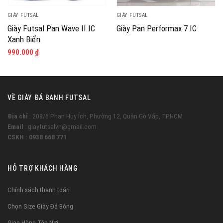
GIÀY FUTSAL
GIÀY FUTSAL
Giày Futsal Pan Wave II IC
Giày Pan Performax 7 IC
Xanh Biển
990.000
₫
VỀ GIÀY ĐÁ BANH FUTSAL
Địa chỉ
: 208/6 Phan Huy Ích, Phường 12, Quận Gò Vấp, TPHCM
Email
: giayfutsalvn@gmail.com
CSKH : 0938 668 771
HỖ TRỢ KHÁCH HÀNG
Chính sách thanh toán
Chọn Size Giày Đá Bóng
Giao Hàng Tận Nơi