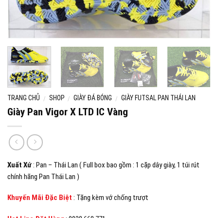
TRANG CHỦ
SHOP
GIÀY ĐÁ BÓNG
GIÀY FUTSAL PAN THÁI LAN
/
/
/
Giày Pan Vigor X LTD IC Vàng
Xuất Xứ
: Pan – Thái Lan ( Full box bao gồm : 1 cặp dây giày, 1 túi rút
chính hãng Pan Thái Lan )
Khuyến Mãi Đặc Biệt
: Tặng kèm vớ chống trượt