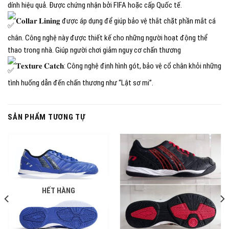
dính hiệu quả. Được chứng nhận bởi FIFA hoặc cấp Quốc tế.
𝐂𝐨𝐥𝐥𝐚𝐫 𝐋𝐢𝐧𝐢𝐧𝐠 được áp dụng để giúp bảo vệ thắt chặt phần mắt cá
chân. Công nghệ này được thiết kế cho những người hoạt động thể
thao trong nhà. Giúp người chơi giảm nguy cơ chấn thương
𝐓𝐞𝐱𝐭𝐮𝐫𝐞 𝐂𝐚𝐭𝐜𝐡: Công nghệ định hình gót, bảo vệ cổ chân khỏi những
tình huống dẫn đến chấn thương như “Lật sơ mi”.
SẢN PHẨM TƯƠNG TỰ
HẾT HÀNG